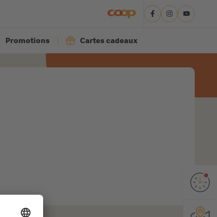
Promotions
Cartes cadeaux